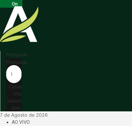
On
Pesquisar
Pesquisar
Close
this
search
box.
7 de Agosto de 2026
AO VIVO
Menu