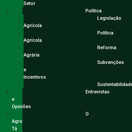
Setor
Política
Legislação
Agrícola
Política
Agrícola
Reforma
Agrária
Subvenções
e
Incentivos
Sustentabilidad
Entrevistas
e
Opiniões
O
Agro
Tá