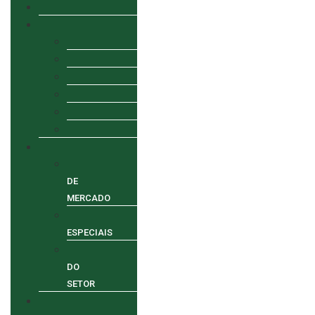
HOME
AGRO
AGRONEGÓCIO
ALGODÃO
CAFÉ
MILHO
SOJA
TRIGO
NOTÍCIAS
ANÁLISE
DE
MERCADO
REPORTAGENS
ESPECIAIS
TENDÊNCIAS
DO
SETOR
POLÍTICA