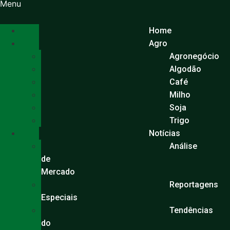
Ir
Menu
para
o
Home
conteúdo
Agro
Agronegócio
Algodão
Café
Milho
Soja
Trigo
Notícias
Análise
de
Mercado
Reportagens
Especiais
Tendências
do