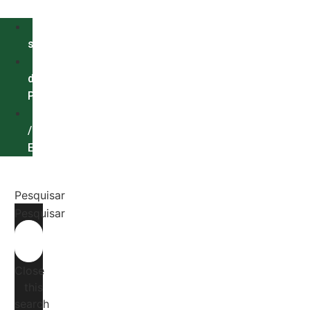
Quem
somos
Política
de
Privacidade
Contato
/
Expediente
Menu
Pesquisar
Pesquisar
Close
this
search