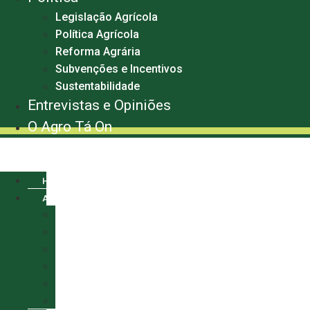
Legislação Agrícola
Política Agrícola
Reforma Agrária
Subvenções e Incentivos
Sustentabilidade
Entrevistas e Opiniões
O Agro Tá On
Menu
HOME
AGRO
AGRONEGÓCIO
ALGODÃO
CAFÉ
MILHO
SOJA
TRIGO