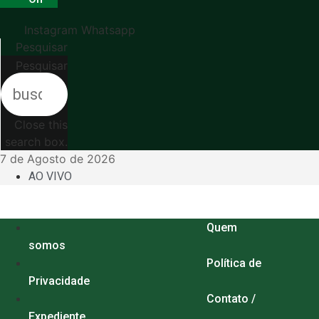
Instagram
Whatsapp
Pesquisar
Pesquisar
Close this
search box.
7 de Agosto de 2026
AO VIVO
Menu
Quem
somos
Política de
Privacidade
Contato /
Expediente