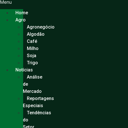
Ir
Menu
para
Home
o
Agro
conteúdo
Agronegócio
Algodão
Café
Milho
Soja
Trigo
Notícias
Análise
de
Mercado
Reportagens
Especiais
Tendências
do
Setor