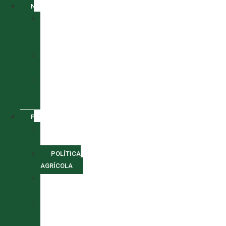
NOTÍCIAS
ANÁLISE
DE
MERCADO
REPORTAGENS
ESPECIAIS
TENDÊNCIAS
DO
SETOR
POLÍTICA
LEGISLAÇÃO
AGRÍCOLA
POLÍTICA
AGRÍCOLA
REFORMA
AGRÁRIA
SUBVENÇÕES
E