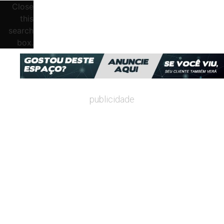
Close
this
search
box.
publicidade