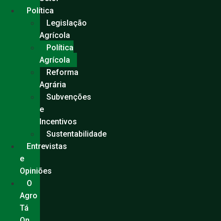
Política
Legislação
Agrícola
Política
Agrícola
Reforma
Agrária
Subvenções
e
Incentivos
Sustentabilidade
Entrevistas
e
Opiniões
O
Agro
Tá
On