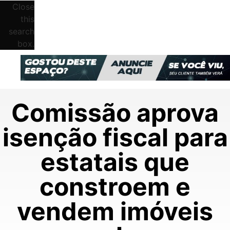
Close
this
search
box.
Comissão aprova
isenção fiscal para
estatais que
constroem e
vendem imóveis