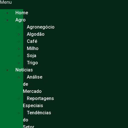
Ir
Menu
para
Home
o
Agro
conteúdo
Agronegócio
Algodão
Café
Milho
Soja
Trigo
Notícias
Análise
de
Mercado
Reportagens
Especiais
Tendências
do
Setor