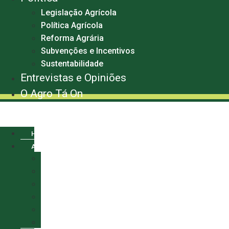
Legislação Agrícola
Política Agrícola
Reforma Agrária
Subvenções e Incentivos
Sustentabilidade
Entrevistas e Opiniões
O Agro Tá On
Menu
HOME
AGRO
AGRONEGÓCIO
ALGODÃO
CAFÉ
MILHO
SOJA
TRIGO