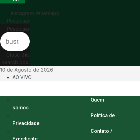
Instagram
Whatsapp
Pesquisar
Pesquisar
Close this
search box.
10 de Agosto de 2026
AO VIVO
Menu
Quem
somos
Política de
Privacidade
Contato /
Expediente