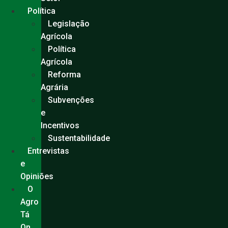
Política
Legislação
Agrícola
Política
Agrícola
Reforma
Agrária
Subvenções
e
Incentivos
Sustentabilidade
Entrevistas
e
Opiniões
O
Agro
Tá
On