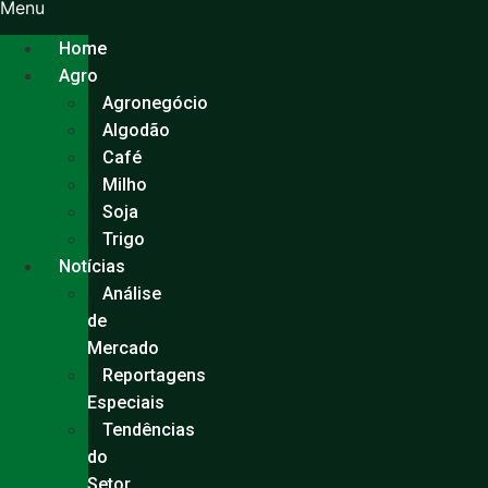
Ir
Menu
para
Home
o
Agro
conteúdo
Agronegócio
Algodão
Café
Milho
Soja
Trigo
Notícias
Análise
de
Mercado
Reportagens
Especiais
Tendências
do
Setor