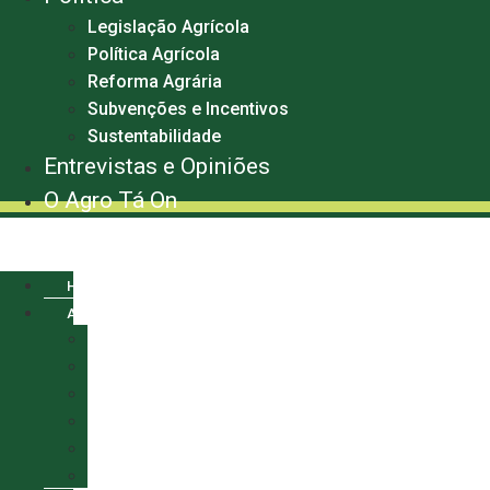
Legislação Agrícola
Política Agrícola
Reforma Agrária
Subvenções e Incentivos
Sustentabilidade
Entrevistas e Opiniões
O Agro Tá On
Menu
HOME
AGRO
AGRONEGÓCIO
ALGODÃO
CAFÉ
MILHO
SOJA
TRIGO