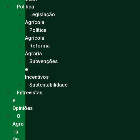
Política
Legislação
Agrícola
Política
Agrícola
Reforma
Agrária
Subvenções
e
Incentivos
Sustentabilidade
Entrevistas
e
Opiniões
O
Agro
Tá
On