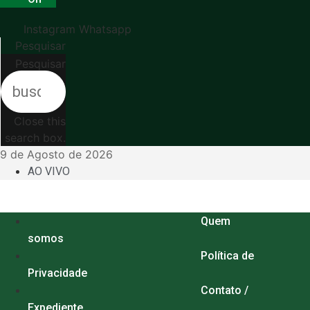
Instagram
Whatsapp
Pesquisar
Pesquisar
Close this
search box.
9 de Agosto de 2026
AO VIVO
Menu
Quem
somos
Política de
Privacidade
Contato /
Expediente